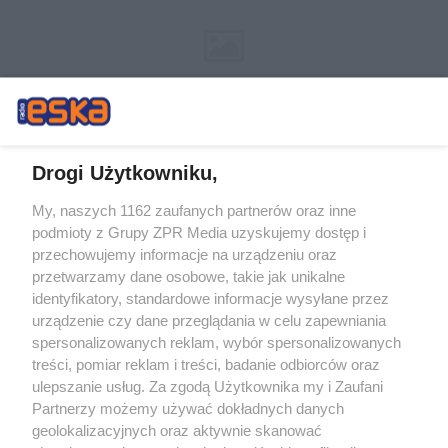
Drogi Użytkowniku,
My, naszych 1162 zaufanych partnerów oraz inne
Żaden utwór zamieszczony w serwisie nie może być powielany i
podmioty z Grupy ZPR Media uzyskujemy dostęp i
rozpowszechniany lub dalej rozpowszechniany w jakikolwiek sposób (w
tym także elektroniczny lub mechaniczny) na jakimkolwiek polu
przechowujemy informacje na urządzeniu oraz
eksploatacji w jakiejkolwiek formie, włącznie z umieszczaniem w Internecie
przetwarzamy dane osobowe, takie jak unikalne
bez pisemnej zgody właściciela praw. Jakiekolwiek użycie lub
wykorzystanie utworów w całości lub w części z naruszeniem prawa, tzn.
identyfikatory, standardowe informacje wysyłane przez
bez właściwej zgody, jest zabronione pod groźbą kary i może być ścigane
urządzenie czy dane przeglądania w celu zapewniania
prawnie.
spersonalizowanych reklam, wybór spersonalizowanych
treści, pomiar reklam i treści, badanie odbiorców oraz
ulepszanie usług. Za zgodą Użytkownika my i Zaufani
Partnerzy możemy używać dokładnych danych
geolokalizacyjnych oraz aktywnie skanować