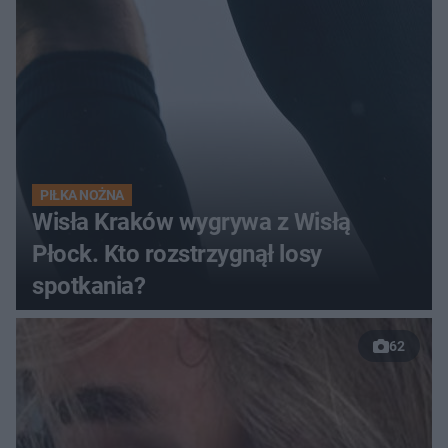
pełnym stadionie
PIŁKA NOŻNA
Wisła Kraków wygrywa z Wisłą
Płock. Kto rozstrzygnął losy
spotkania?
62