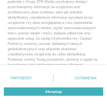
podmioty z Grupy ZPR Media uzyskujemy dostęp i
przechowujemy informacje na urządzeniu oraz
przetwarzamy dane osobowe, takie jak unikalne
identyfikatory, standardowe informacje wysyłane przez
urządzenie czy dane przeglądania w celu zapewniania
spersonalizowanych reklam, wybór spersonalizowanych
treści, pomiar reklam i treści, badanie odbiorców oraz
ulepszanie usług. Za zgodą Użytkownika my i Zaufani
Partnerzy możemy używać dokładnych danych
geolokalizacyjnych oraz aktywnie skanować
charakterystykę urządzenia do celów identyfikacji.
Ponieważ cenimy Twoją prywatność, prosimy o zgodę na
korzystanie z tych technologii poprzez kliknięcie
„Akceptuję”. Zgoda jest dobrowolna i zawsze możesz ją
zmienić/wycofać klikając przycisk ustawień prywatności
PARTNERZY
USTAWIENIA
znajdujący się w lewym dolnym rogu strony
. Niektóre
rodzaje przetwarzania danych nie wymagają zgody
Akceptuję
użytkownika, ale masz prawo sprzeciwić się takiemu
przetwarzaniu. Preferencje będą miały zastosowanie tylko
na tej witrynie.