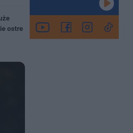
duże
ie ostre