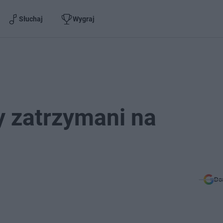
Słuchaj
Wygraj
y zatrzymani na
Do