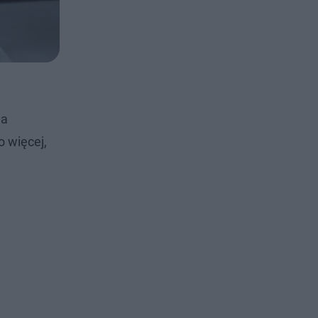
ia
 więcej,