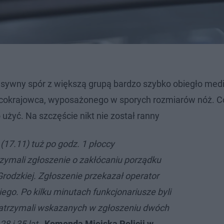
sywny spór z większą grupą bardzo szybko obiegło med
cokrajowca, wyposażonego w sporych rozmiarów nóż. Co
użyć. Na szczęście nikt nie został ranny
(17.11) tuż po godz. 1 płoccy
rzymali zgłoszenie o zakłócaniu porządku
Grodzkiej. Zgłoszenie przekazał operator
ego. Po kilku minutach funkcjonariusze byli
zatrzymali wskazanych w zgłoszeniu dwóch
8 i 35 lat
-
Komenda Miejska Policji w