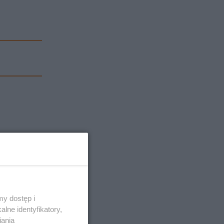
y dostęp i
lne identyfikatory,
iania