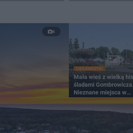
6
CIEKAWOSTKI
Mała wieś z wielką hist
śladami Gombrowicza
Nieznane miejsca w
Świętokrzyskiem