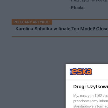
Płocku
POLECANY ARTYKUŁ:
Karolina Sobótka w finale Top Model! Głos
Drogi Użytkow
My, naszych 1162 zau
przechowujemy informa
standardowe informac