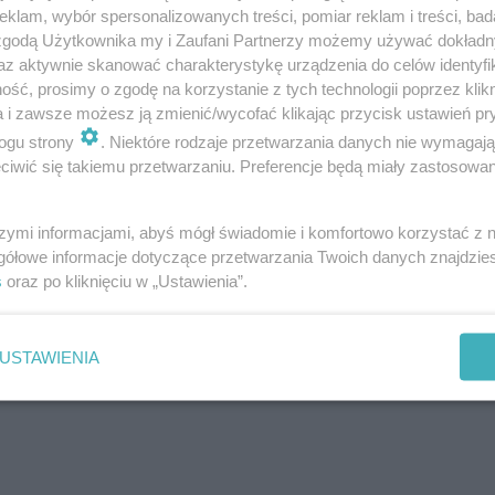
klam, wybór spersonalizowanych treści, pomiar reklam i treści, bad
 zgodą Użytkownika my i Zaufani Partnerzy możemy używać dokład
tele Kolumbii, którzy przyjechali na
az aktywnie skanować charakterystykę urządzenia do celów identyfi
ść, prosimy o zgodę na korzystanie z tych technologii poprzez klikn
erujący miał blisko promil alkoholu w
a i zawsze możesz ją zmienić/wycofać klikając przycisk ustawień pr
iadał przy sobie ostre narzędzie. U
ogu strony
. Niektóre rodzaje przetwarzania danych nie wymagaj
iwić się takiemu przetwarzaniu. Preferencje będą miały zastosowanie
 również środki odurzające w postaci
łego proszku. Zdarzenie zostało
szymi informacjami, abyś mógł świadomie i komfortowo korzystać z
ez monitoring, który jest szczegółowo
gółowe informacje dotyczące przetwarzania Twoich danych znajdzi
funkcjonariuszy
-
Komenda Miejska Policji w
s
oraz po kliknięciu w „Ustawienia”.
USTAWIENIA
ności w celu ustalenia tożsamości pozostałych uczestni