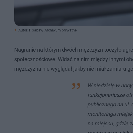
Autor: Pixabay/ Archiwum prywatne
Nagranie na którym dwóch mężczyzn toczyło agre
społecznościowe. Widać na nim między innymi ob
mężczyzna nie wyglądał jakby nie miał zamiaru go 
W niedzielę w nocy 
funkcjonariusze ot
publicznego na ul. 
monitoringu miejski
na miejscu, gdzie 
mężczyzn w wieku 2