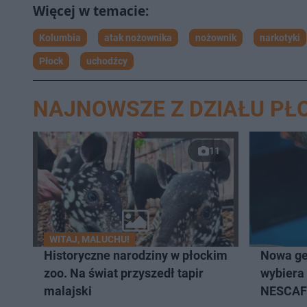
Kolumbia
atak nożownika
nożownik
narkotyki
Płock
uchodźcy
NAJNOWSZE Z DZIAŁU PŁ
11
WITAJ, MALUCHU!
Historyczne narodziny w płockim
Nowa ge
zoo. Na świat przyszedł tapir
wybiera
malajski
NESCAFÉ