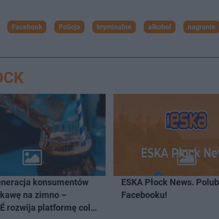
Facebook
Policja
kryminalne
alkohol
nagranie
OCK
neracja konsumentów
ESKA Płock News. Polub
 kawę na zimno –
Facebooku!
 rozwija platformę cold