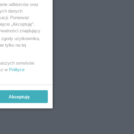
anie odbiorców oraz
nych danych
kacji. Ponieważ
ięcie „Akceptuję”.
ywatności znajdujący
ą zgody użytkownika,
 tylko na tej
 naszych serwisów
esz w
Polityce
Akceptuję
ków