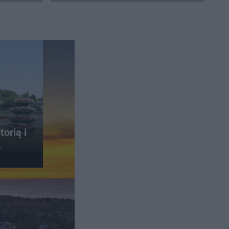
odnaleziono
orią i
.