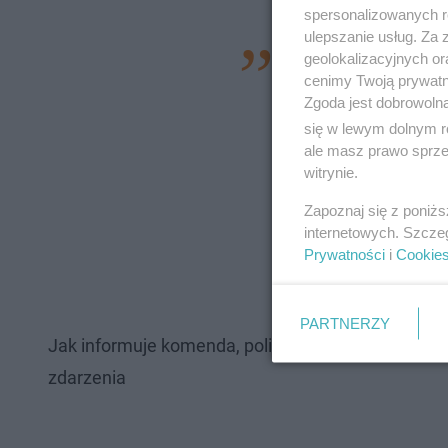
spersonalizowanych re
ulepszanie usług. Za
Zatrzymani to obywa
geolokalizacyjnych or
cenimy Twoją prywatno
starówkę mazdą. Ki
Zgoda jest dobrowoln
organizmie oraz pos
się w lewym dolnym r
ale masz prawo sprzec
mężczyzn ujawniono
witrynie.
marihuany oraz bia
Zapoznaj się z poniż
zarejestrowane prz
internetowych. Szcze
analizowany przez 
Prywatności
i
Cookie
Płocku
PARTNERZY
Jak informuje komenda, policjanci prowadzą czyn
zdarzenia