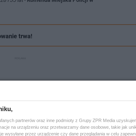
owanie trwa!
niku,
fanych partnerów oraz inne podmioty z Grupy ZPR Media uzyskujem
cje na urządzeniu oraz przetwarzamy dane osobowe, takie jak unika
je wysyłane przez urządzenie czy dane przeglądania w celu zapewn