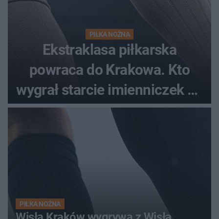
PIŁKA NOŻNA
Ekstraklasa piłkarska
powraca do Krakowa. Kto
wygrał starcie imienniczek na
pełnym stadionie
PIŁKA NOŻNA
Wisła Kraków wygrywa z Wisłą