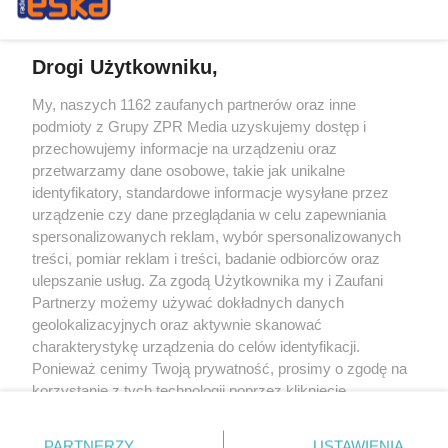
Drogi Użytkowniku,
My, naszych 1162 zaufanych partnerów oraz inne
Żaden utwór zamieszczony w serwisie nie może być powielany i
podmioty z Grupy ZPR Media uzyskujemy dostęp i
rozpowszechniany lub dalej rozpowszechniany w jakikolwiek sposób (w
tym także elektroniczny lub mechaniczny) na jakimkolwiek polu
przechowujemy informacje na urządzeniu oraz
eksploatacji w jakiejkolwiek formie, włącznie z umieszczaniem w Internecie
przetwarzamy dane osobowe, takie jak unikalne
bez pisemnej zgody właściciela praw. Jakiekolwiek użycie lub
wykorzystanie utworów w całości lub w części z naruszeniem prawa, tzn.
identyfikatory, standardowe informacje wysyłane przez
bez właściwej zgody, jest zabronione pod groźbą kary i może być ścigane
urządzenie czy dane przeglądania w celu zapewniania
prawnie.
spersonalizowanych reklam, wybór spersonalizowanych
treści, pomiar reklam i treści, badanie odbiorców oraz
ulepszanie usług. Za zgodą Użytkownika my i Zaufani
Partnerzy możemy używać dokładnych danych
geolokalizacyjnych oraz aktywnie skanować
charakterystykę urządzenia do celów identyfikacji.
O nas
Ponieważ cenimy Twoją prywatność, prosimy o zgodę na
korzystanie z tych technologii poprzez kliknięcie
Informacje prawne
„Akceptuję”. Zgoda jest dobrowolna i zawsze możesz ją
zmienić/wycofać klikając przycisk ustawień prywatności
Nasze serwisy
PARTNERZY
USTAWIENIA