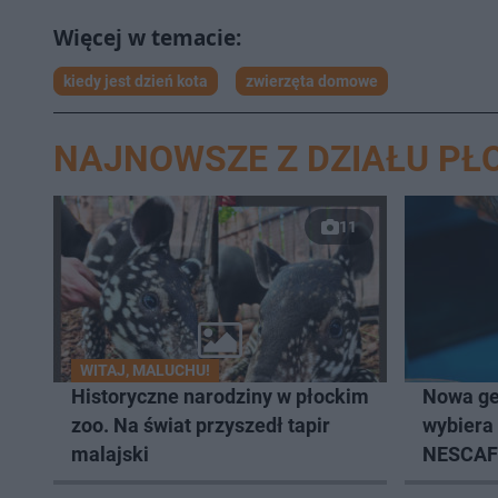
kiedy jest dzień kota
zwierzęta domowe
NAJNOWSZE Z DZIAŁU PŁ
11
WITAJ, MALUCHU!
Historyczne narodziny w płockim
Nowa ge
zoo. Na świat przyszedł tapir
wybiera
malajski
NESCAFÉ
coffee