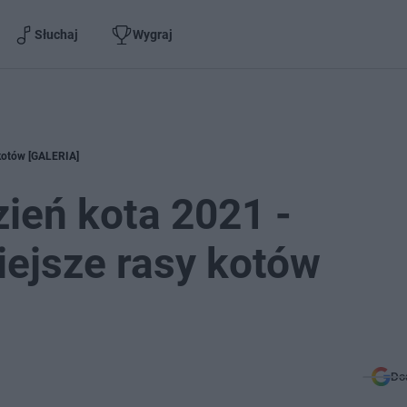
Słuchaj
Wygraj
 kotów [GALERIA]
ień kota 2021 -
iejsze rasy kotów
Do