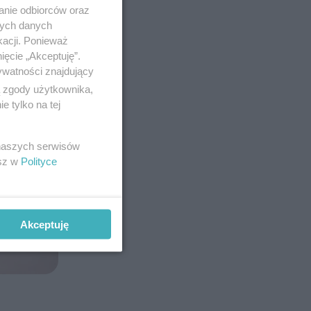
anie odbiorców oraz
nych danych
kacji. Ponieważ
ięcie „Akceptuję”.
ywatności znajdujący
ą zgody użytkownika,
 tylko na tej
 naszych serwisów
esz w
Polityce
Akceptuję