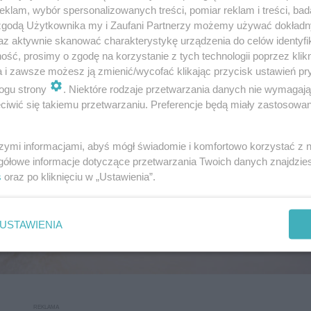
klam, wybór spersonalizowanych treści, pomiar reklam i treści, bad
 zgodą Użytkownika my i Zaufani Partnerzy możemy używać dokład
az aktywnie skanować charakterystykę urządzenia do celów identyfi
ść, prosimy o zgodę na korzystanie z tych technologii poprzez klikn
a i zawsze możesz ją zmienić/wycofać klikając przycisk ustawień pr
ogu strony
. Niektóre rodzaje przetwarzania danych nie wymagaj
iwić się takiemu przetwarzaniu. Preferencje będą miały zastosowanie
szymi informacjami, abyś mógł świadomie i komfortowo korzystać z
gółowe informacje dotyczące przetwarzania Twoich danych znajdzi
s
oraz po kliknięciu w „Ustawienia”.
USTAWIENIA