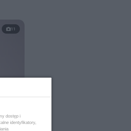
11
y dostęp i
lne identyfikatory,
iania