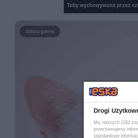
Toby wychowywana przez czł
Drogi Użytkow
My, naszych 1162 zau
przechowujemy informa
standardowe informac