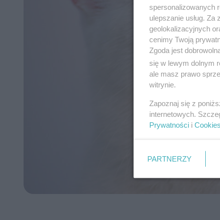
spersonalizowanych re
ulepszanie usług. Za
geolokalizacyjnych or
cenimy Twoją prywatno
Zgoda jest dobrowoln
się w lewym dolnym r
ale masz prawo sprzec
witrynie.
Zapoznaj się z poniż
internetowych. Szcze
Prywatności
i
Cookie
PARTNERZY