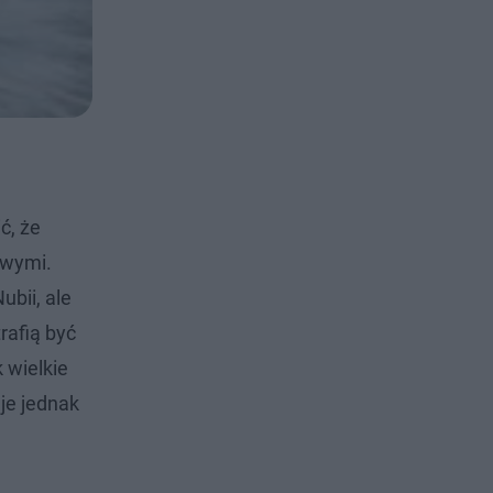
ć, że
owymi.
bii, ale
rafią być
 wielkie
je jednak