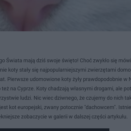
ego Świata mają dziś swoje święto! Choć zwykło się mówi
śnie koty stały się najpopularniejszymi zwierzętami dom
lat. Pierwsze udomowione koty żyły prawdopodobnie w Nu
to też na Cyprze. Koty chadzają własnymi drogami, ale pot
rzystwie ludzi. Nic wiec dziwnego, że czujemy do nich tak
st kot europejski, zwany potocznie "dachowcem". Istnie
ękniejsze zobaczycie w galerii w dalszej części artykułu.