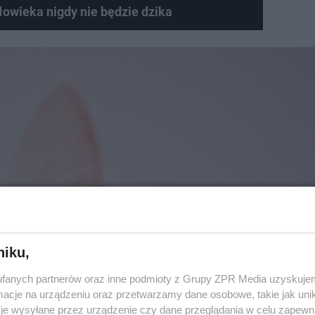
owieka nigdy nie będzie dzika
niku,
fanych partnerów oraz inne podmioty z Grupy ZPR Media uzyskujem
cje na urządzeniu oraz przetwarzamy dane osobowe, takie jak unika
je wysyłane przez urządzenie czy dane przeglądania w celu zapewn