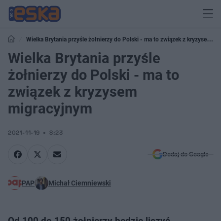
Wielka Brytania przyśle żołnierzy do Polski - ma to związek z kryzysem
migracyjnym
Wielka Brytania przyśle
żołnierzy do Polski - ma to
związek z kryzysem
migracyjnym
2021-11-19
8:23
Dodaj do Google
PAP
Michał Ciemniewski
Od 100 do 150 żołnierzy będzie liczyć