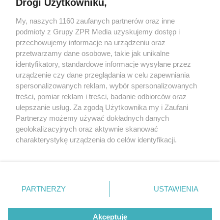
Drogi Użytkowniku,
My, naszych 1160 zaufanych partnerów oraz inne
Żaden utwór zamieszczony w serwisie nie może być powielany i
podmioty z Grupy ZPR Media uzyskujemy dostęp i
rozpowszechniany lub dalej rozpowszechniany w jakikolwiek sposób (w
tym także elektroniczny lub mechaniczny) na jakimkolwiek polu
przechowujemy informacje na urządzeniu oraz
eksploatacji w jakiejkolwiek formie, włącznie z umieszczaniem w
przetwarzamy dane osobowe, takie jak unikalne
Internecie bez pisemnej zgody właściciela praw. Jakiekolwiek użycie lub
identyfikatory, standardowe informacje wysyłane przez
wykorzystanie utworów w całości lub w części z naruszeniem prawa,
tzn. bez właściwej zgody, jest zabronione pod groźbą kary i może być
urządzenie czy dane przeglądania w celu zapewniania
ścigane prawnie.
spersonalizowanych reklam, wybór spersonalizowanych
treści, pomiar reklam i treści, badanie odbiorców oraz
ulepszanie usług. Za zgodą Użytkownika my i Zaufani
Partnerzy możemy używać dokładnych danych
geolokalizacyjnych oraz aktywnie skanować
charakterystykę urządzenia do celów identyfikacji.
Ponieważ cenimy Twoją prywatność, prosimy o zgodę na
O nas
korzystanie z tych technologii poprzez kliknięcie
Informacje prawne
„Akceptuję”. Zgoda jest dobrowolna i zawsze możesz ją
zmienić/wycofać klikając przycisk ustawień prywatności
PARTNERZY
USTAWIENIA
Nasze serwisy
znajdujący się w lewym dolnym rogu strony
. Niektóre
rodzaje przetwarzania danych nie wymagają zgody
© 2026 Grupa ZPR Media
Akceptuję
użytkownika, ale masz prawo sprzeciwić się takiemu