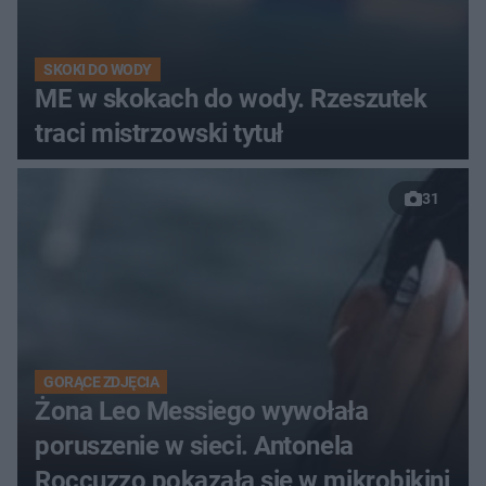
SKOKI DO WODY
ME w skokach do wody. Rzeszutek
traci mistrzowski tytuł
31
GORĄCE ZDJĘCIA
Żona Leo Messiego wywołała
poruszenie w sieci. Antonela
Roccuzzo pokazała się w mikrobikini