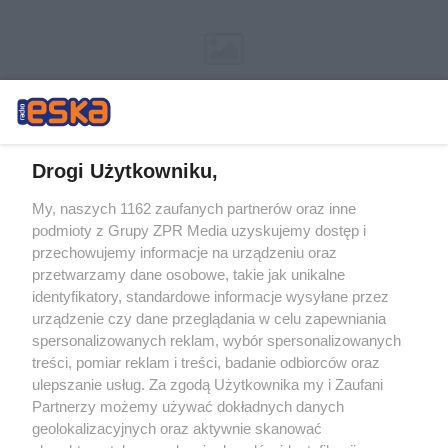
Drogi Użytkowniku,
My, naszych 1162 zaufanych partnerów oraz inne
Żaden utwór zamieszczony w serwisie nie może być powielany i
podmioty z Grupy ZPR Media uzyskujemy dostęp i
rozpowszechniany lub dalej rozpowszechniany w jakikolwiek sposób (w
tym także elektroniczny lub mechaniczny) na jakimkolwiek polu
przechowujemy informacje na urządzeniu oraz
eksploatacji w jakiejkolwiek formie, włącznie z umieszczaniem w
przetwarzamy dane osobowe, takie jak unikalne
Internecie bez pisemnej zgody właściciela praw. Jakiekolwiek użycie lub
identyfikatory, standardowe informacje wysyłane przez
wykorzystanie utworów w całości lub w części z naruszeniem prawa,
tzn. bez właściwej zgody, jest zabronione pod groźbą kary i może być
urządzenie czy dane przeglądania w celu zapewniania
ścigane prawnie.
spersonalizowanych reklam, wybór spersonalizowanych
treści, pomiar reklam i treści, badanie odbiorców oraz
ulepszanie usług. Za zgodą Użytkownika my i Zaufani
Partnerzy możemy używać dokładnych danych
geolokalizacyjnych oraz aktywnie skanować