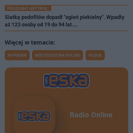
POLECANY ARTYKUŁ:
Siatkę pedofilów dopadł "ogień piekielny". Wpadły
aż 123 osoby od 19 do 94 lat.…
WYPADEK
MISTRZOSTWA POLSKI
PŁOCK
Radio Online