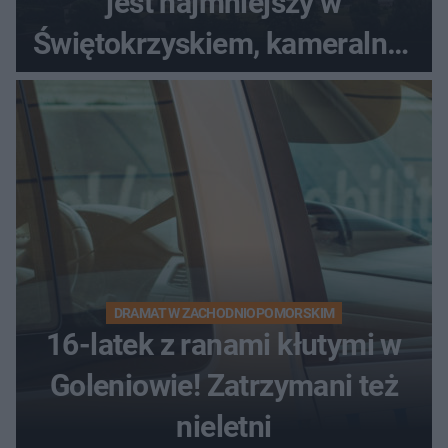
jest najmniejszy w
Świętokrzyskiem, kameralny i
bez tłumów
DRAMAT W ZACHODNIOPOMORSKIM
16-latek z ranami kłutymi w
Goleniowie! Zatrzymani też
nieletni