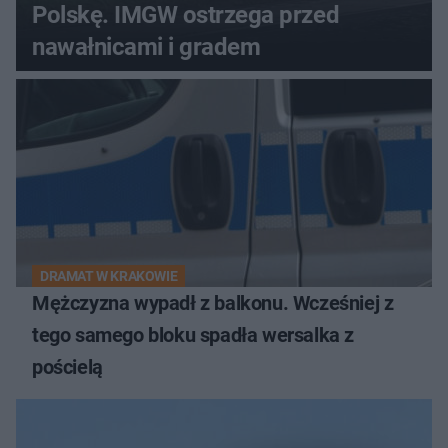
Polskę. IMGW ostrzega przed
nawałnicami i gradem
DRAMAT W KRAKOWIE
Mężczyzna wypadł z balkonu. Wcześniej z
tego samego bloku spadła wersalka z
pościelą