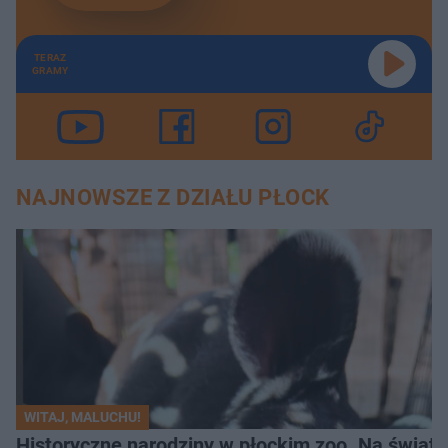
TERAZ
GRAMY
NAJNOWSZE Z DZIAŁU PŁOCK
WITAJ, MALUCHU!
Historyczne narodziny w płockim zoo. Na świat p