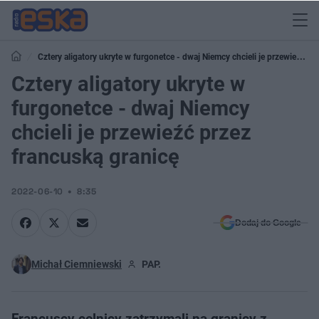
Cztery aligatory ukryte w furgonetce - dwaj Niemcy chcieli je przewieźć
przez francuską granicę
Cztery aligatory ukryte w
furgonetce - dwaj Niemcy
chcieli je przewieźć przez
francuską granicę
2022-06-10
8:35
Dodaj do Google
Michał Ciemniewski
PAP.
Francuscy celnicy zatrzymali na granicy z