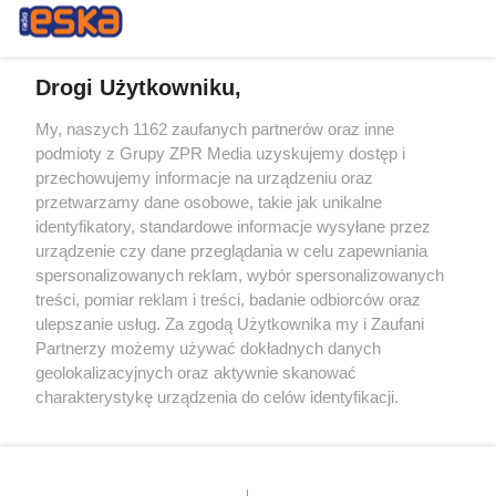
Drogi Użytkowniku,
My, naszych 1162 zaufanych partnerów oraz inne
Żaden utwór zamieszczony w serwisie nie może być powielany i
podmioty z Grupy ZPR Media uzyskujemy dostęp i
rozpowszechniany lub dalej rozpowszechniany w jakikolwiek sposób (w
przechowujemy informacje na urządzeniu oraz
tym także elektroniczny lub mechaniczny) na jakimkolwiek polu
eksploatacji w jakiejkolwiek formie, włącznie z umieszczaniem w
przetwarzamy dane osobowe, takie jak unikalne
Internecie bez pisemnej zgody właściciela praw. Jakiekolwiek użycie lub
identyfikatory, standardowe informacje wysyłane przez
wykorzystanie utworów w całości lub w części z naruszeniem prawa,
tzn. bez właściwej zgody, jest zabronione pod groźbą kary i może być
urządzenie czy dane przeglądania w celu zapewniania
ścigane prawnie.
spersonalizowanych reklam, wybór spersonalizowanych
treści, pomiar reklam i treści, badanie odbiorców oraz
ulepszanie usług. Za zgodą Użytkownika my i Zaufani
Partnerzy możemy używać dokładnych danych
geolokalizacyjnych oraz aktywnie skanować
charakterystykę urządzenia do celów identyfikacji.
Ponieważ cenimy Twoją prywatność, prosimy o zgodę na
O nas
korzystanie z tych technologii poprzez kliknięcie
Informacje prawne
„Akceptuję”. Zgoda jest dobrowolna i zawsze możesz ją
zmienić/wycofać klikając przycisk ustawień prywatności