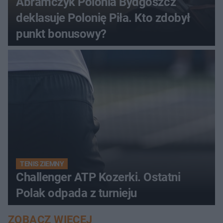
Abramczyk Polonia Bydgoszcz
deklasuje Polonię Piła. Kto zdobył
punkt bonusowy?
TENIS ZIEMNY
Challenger ATP Kozerki. Ostatni
Polak odpada z turnieju
ZOBACZ WIĘCEJ