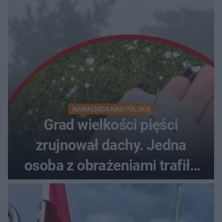
NAWAŁNICA NAD POLSKĄ
Grad wielkości pięści
zrujnował dachy. Jedna
osoba z obrażeniami trafiła
do szpitala