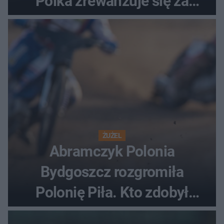
Polka zrewanżuje się za
ostatnią porażkę?
ŻUŻEL
Abramczyk Polonia
Bydgoszcz rozgromiła
Polonię Piła. Kto zdobył
najwięcej punktów?