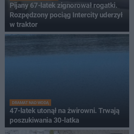
Pijany 67-latek zignorował rogatki.
Rozpędzony pociąg Intercity uderzył
w traktor
DRAMAT NAD WODĄ
47-latek utonął na żwirowni. Trwają
poszukiwania 30-latka